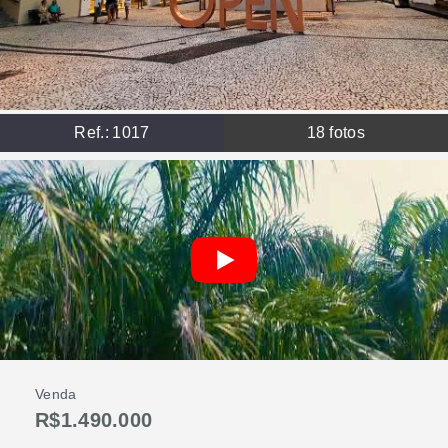
Ref.:
1017
18
fotos
Venda
R$1.490.000