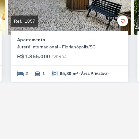
Ref.:
1057
Apartamento
Jurerê Internacional - Florianópolis/SC
R$1.355.000
/ 
VENDA
2
1
65,80 m²
(
Área Privativa
)