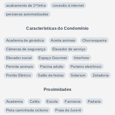
acabamento de 1ª linha
conexão à internet
persianas automatizadas
Características do Condomínio
Academia de ginástica
Aceita animais
Churrasqueira
Câmeras de segurança
Elevador de serviço
Elevador social
Espaço Gourmet
Interfone
Permite animais
Piscina adulto
Porteiro eletrônico
Portão Elétrico
Salão de festas
Solarium
Zeladoria
Proximidades
Academia
Cafés
Escola
Farmácia
Padaria
Pista caminhada ciclismo
Praia de Jurerê