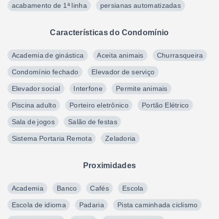
acabamento de 1ª linha
persianas automatizadas
Características do Condomínio
Academia de ginástica
Aceita animais
Churrasqueira
Condomínio fechado
Elevador de serviço
Elevador social
Interfone
Permite animais
Piscina adulto
Porteiro eletrônico
Portão Elétrico
Sala de jogos
Salão de festas
Sistema Portaria Remota
Zeladoria
Proximidades
Academia
Banco
Cafés
Escola
Escola de idioma
Padaria
Pista caminhada ciclismo