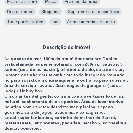
Praia de Jurerê
Praça
Proximo da praia
Restaurantes
Shopping
Supermercado e comércio
Transporte público
mar
Área comercial do bairro
Descrição do imóvel
Na quadra do mar, 100m da praia! Apartamento Duplex,
vista alameda, super ensolarado, com 200m privativos, 3
suítes (uma delas master), pé direito duplo, sala de estar,
jantar e cozinha em um ambiente todo integrado, varanda
no piso social com churrasqueira, e outra no piso superior,
área de serviço, lavabo. Duas vagas de garagens (lado a
lado) + Hobby box
Uma planta inteligente, com muito aproveitamento de luz
natural, acabamento de alto padrão. Área de lazer incrível
no ático com espetacular vista mar: piscina, espaço
gourmet, sala de jogos, academia e paisagismo.
Localização fantástica, pertinho do melhor de Jurerê,
restaurantes, lanchonetes, padarias, petshop, sorveteira e
demais comércio.