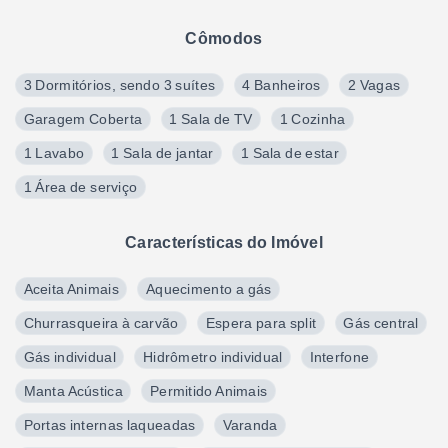
Cômodos
3 Dormitórios, sendo 3 suítes
4 Banheiros
2 Vagas
Garagem Coberta
1 Sala de TV
1 Cozinha
1 Lavabo
1 Sala de jantar
1 Sala de estar
1 Área de serviço
Características do Imóvel
Aceita Animais
Aquecimento a gás
Churrasqueira à carvão
Espera para split
Gás central
Gás individual
Hidrômetro individual
Interfone
Manta Acústica
Permitido Animais
Portas internas laqueadas
Varanda