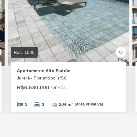
Ref.:
1045
Apartamento Alto Padrão
Jurerê - Florianópolis/SC
R$6.530.000
/ 
VENDA
3
3
204 m²
(
Área Privativa
)