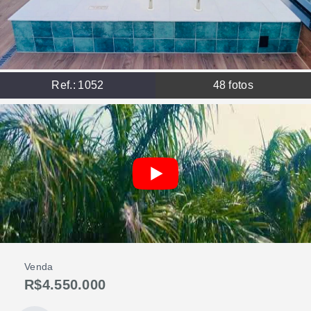
Ref.:
1052
48
fotos
Venda
R$4.550.000