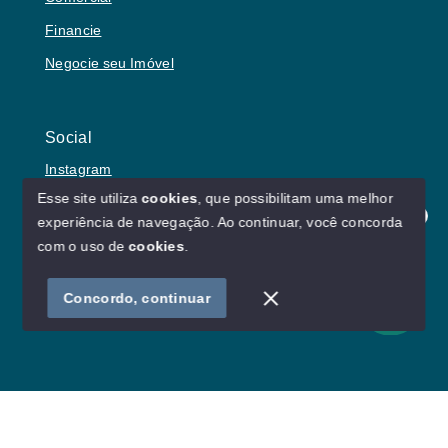
Financie
Negocie seu Imóvel
Social
Instagram
Esse site utiliza
cookies
, que possibilitam uma melhor
experiência de navegação.
Ao continuar, você concorda
Olá! Estamos disponíveis para te ajudar.
com o uso de
cookies
.
© Copyright 2026 - Lu von Borries Imóveis - Todos os
direitos reservados
Concordo, continuar
SITE PARA IMOBILIARIA
Início
Histórico
Favoritos