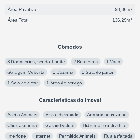
Área Privativa
98,36m²
Área Total
136,29m²
Cômodos
3 Dormitórios, sendo 1 suíte
2 Banheiros
1 Vaga
Garagem Coberta
1 Cozinha
1 Sala de jantar
1 Sala de estar
1 Área de serviço
Características do Imóvel
Aceita Animais
Ar condicionado
Armário na cozinha
Churrasqueira
Gás individual
Hidrômetro individual
Interfone
Internet
Permitido Animais
Rua asfaltada