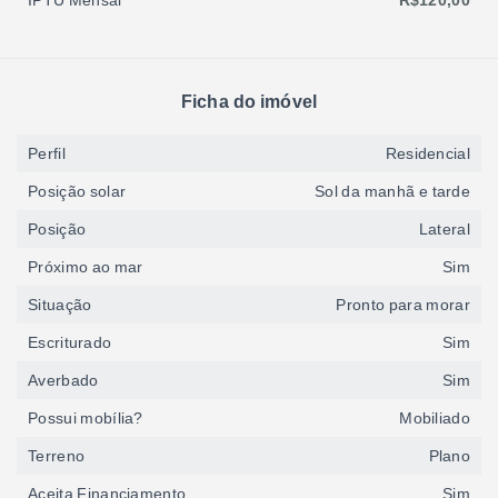
IPTU Mensal
R$120,00
Ficha do imóvel
Perfil
Residencial
Posição solar
Sol da manhã e tarde
Posição
Lateral
Próximo ao mar
Sim
Situação
Pronto para morar
Escriturado
Sim
Averbado
Sim
Possui mobília?
Mobiliado
Terreno
Plano
Aceita Financiamento
Sim