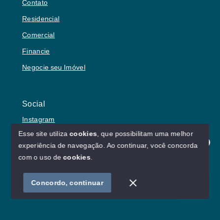
Contato
Residencial
Comercial
Financie
Negocie seu Imóvel
Social
Instagram
Esse site utiliza
cookies
, que possibilitam uma melhor
experiência de navegação.
Ao continuar, você concorda
Olá! Estamos disponíveis para te ajudar.
com o uso de
cookies
.
© Copyright 2026 - Lu von Borries Imóveis - Todos os
direitos reservados
Concordo, continuar
SITE PARA IMOBILIARIA