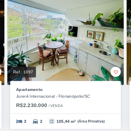
Ref.:
1097
Apartamento
Jurerê Internacional - Florianópolis/SC
R$2.230.000
/ 
VENDA
3
2
105,44 m²
(
Área Privativa
)