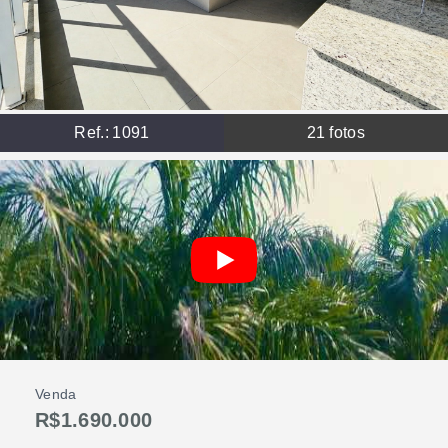
Ref.:
1091
21
fotos
Venda
R$1.690.000