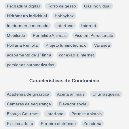
Fechadura digital
Forro de gesso
Gás individual
Hidrômetro individual
Hobbybox
Inteiramente montado
Interfone
Internet
Mobiliado
Permitido Animais
Piso em Porcelanato
Portaria Remota
Projeto luminotécnico
Varanda
acabamento de 1ª linha
conexão à internet
persianas automatizadas
Características do Condomínio
Academia de ginástica
Aceita animais
Churrasqueira
Câmeras de segurança
Elevador social
Espaço Gourmet
Interfone
Permite animais
Piscina adulto
Porteiro eletrônico
Zeladoria