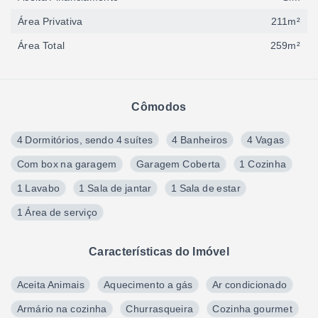
Área Privativa
211m²
Área Total
259m²
Cômodos
4 Dormitórios, sendo 4 suítes
4 Banheiros
4 Vagas
Com box na garagem
Garagem Coberta
1 Cozinha
1 Lavabo
1 Sala de jantar
1 Sala de estar
1 Área de serviço
Características do Imóvel
Aceita Animais
Aquecimento a gás
Ar condicionado
Armário na cozinha
Churrasqueira
Cozinha gourmet