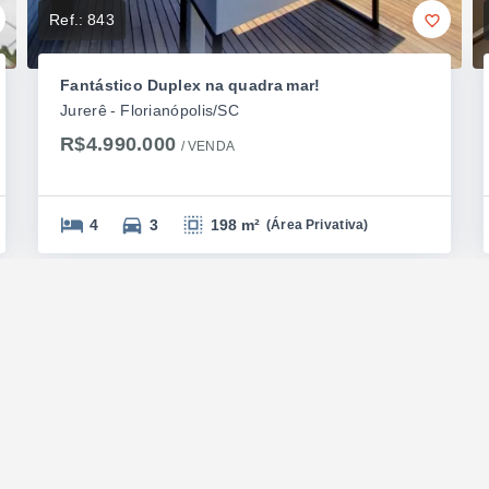
Ref.:
843
Fantástico Duplex na quadra mar!
Jurerê - Florianópolis/SC
R$4.990.000
/ 
VENDA
4
3
198 m²
(
Área Privativa
)