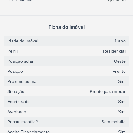
IPTU Mensal
R$150,00
Ficha do imóvel
Idade do imóvel
1 ano
Perfil
Residencial
Posição solar
Oeste
Posição
Frente
Próximo ao mar
Sim
Situação
Pronto para morar
Escriturado
Sim
Averbado
Sim
Possui mobília?
Sem mobília
Aceita Financiamento
Sim