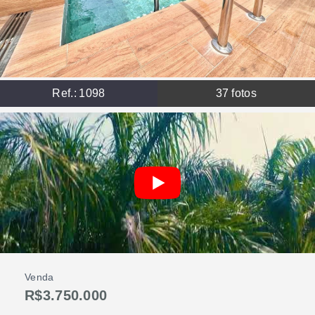
Ref.:
1098
37
fotos
Venda
R$3.750.000