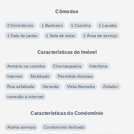
Cômodos
2 Dormitórios
1 Banheiro
1 Cozinha
1 Lavabo
1 Sala de jantar
1 Sala de estar
1 Área de serviço
Características do Imóvel
Armário na cozinha
Churrasqueira
Interfone
Internet
Mobiliado
Permitido Animais
Rua asfaltada
Varanda
Vista Alameda
Zelador
conexão à internet
Características do Condomínio
Aceita animais
Condomínio fechado