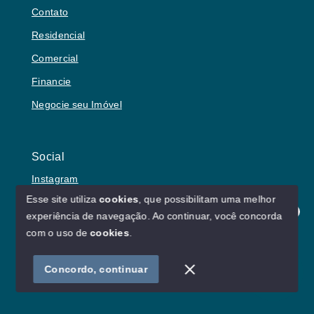
Contato
Residencial
Comercial
Financie
Negocie seu Imóvel
Social
Instagram
Esse site utiliza
cookies
, que possibilitam uma melhor
experiência de navegação.
Ao continuar, você concorda
Olá! Estamos disponíveis para te ajudar.
com o uso de
cookies
.
© Copyright 2026 - Lu von Borries Imóveis - Todos os
direitos reservados
Concordo, continuar
SITE PARA IMOBILIARIA