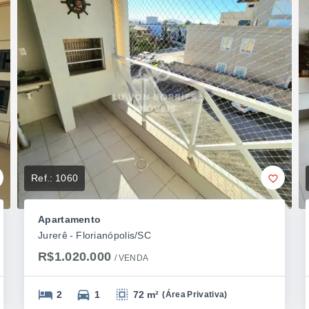
Ref.:
1060
Apartamento
Jurerê - Florianópolis/SC
R$1.020.000
/ 
VENDA
2
1
72 m²
(
Área Privativa
)