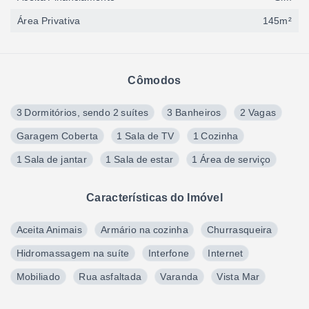
Área Privativa
145m²
Cômodos
3 Dormitórios, sendo 2 suítes
3 Banheiros
2 Vagas
Garagem Coberta
1 Sala de TV
1 Cozinha
1 Sala de jantar
1 Sala de estar
1 Área de serviço
Características do Imóvel
Aceita Animais
Armário na cozinha
Churrasqueira
Hidromassagem na suíte
Interfone
Internet
Mobiliado
Rua asfaltada
Varanda
Vista Mar