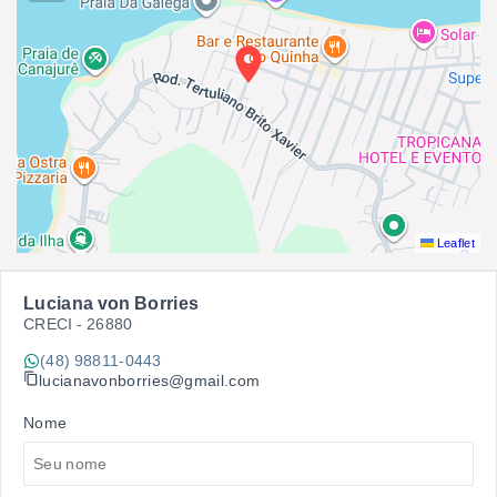
Leaflet
Luciana von Borries
CRECI -
26880
(48) 98811-0443
lucianavonborries@gmail.com
Nome