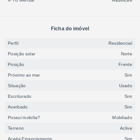
IPTU Mensal
R$100,00
Ficha do imóvel
Perfil
Residencial
Posição solar
Norte
Posição
Frente
Próximo ao mar
Sim
Situação
Usado
Escriturado
Sim
Averbado
Sim
Possui mobília?
Mobiliado
Terreno
Aclive
Aceita Financiamento
Sim