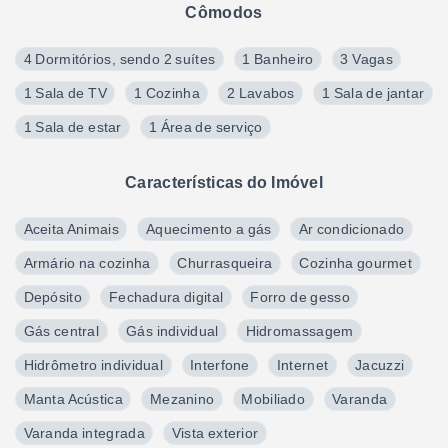
Cômodos
4 Dormitórios, sendo 2 suítes
1 Banheiro
3 Vagas
1 Sala de TV
1 Cozinha
2 Lavabos
1 Sala de jantar
1 Sala de estar
1 Área de serviço
Características do Imóvel
Aceita Animais
Aquecimento a gás
Ar condicionado
Armário na cozinha
Churrasqueira
Cozinha gourmet
Depósito
Fechadura digital
Forro de gesso
Gás central
Gás individual
Hidromassagem
Hidrômetro individual
Interfone
Internet
Jacuzzi
Manta Acústica
Mezanino
Mobiliado
Varanda
Varanda integrada
Vista exterior