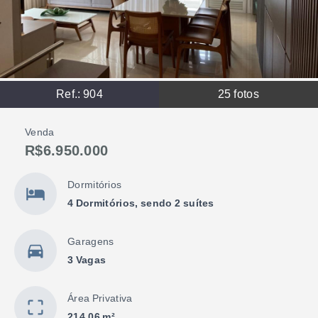
Ref.:
904
25
fotos
Venda
R$6.950.000
Dormitórios
4 Dormitórios, sendo 2 suítes
Garagens
3 Vagas
Área Privativa
214,06 m²