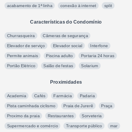
acabamento de 1ª linha
conexão à internet
split
Características do Condomínio
Churrasqueira
Câmeras de segurança
Elevador de serviço
Elevador social
Interfone
Permite animais
Piscina adulto
Portaria 24 horas
Portão Elétrico
Salão de festas
Solarium
Proximidades
Academia
Cafés
Farmácia
Padaria
Pista caminhada ciclismo
Praia de Jurerê
Praça
Proximo da praia
Restaurantes
Sorveteria
Supermercado e comércio
Transporte público
mar