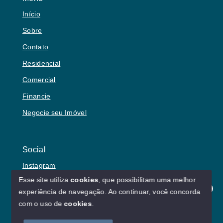
Início
Sobre
Contato
Residencial
Comercial
Financie
Negocie seu Imóvel
Social
Instagram
Esse site utiliza
cookies
, que possibilitam uma melhor
experiência de navegação.
Ao continuar, você concorda
Olá! Estamos disponíveis para te ajudar.
com o uso de
cookies
.
© Copyright 2026 - Lu von Borries Imóveis - Todos os
direitos reservados