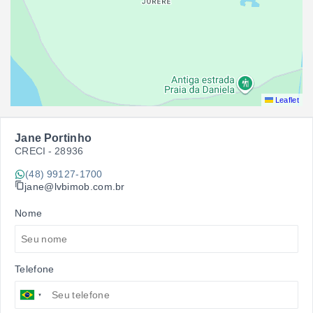
Leaflet
Jane Portinho
CRECI -
28936
(48) 99127-1700
jane@lvbimob.com.br
Nome
Telefone