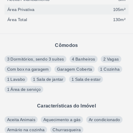
Área Privativa
105m²
Área Total
130m²
Cômodos
3 Dormitórios, sendo 3 suítes
4 Banheiros
2 Vagas
Com box na garagem
Garagem Coberta
1 Cozinha
1 Lavabo
1 Sala de jantar
1 Sala de estar
1 Área de serviço
Características do Imóvel
Aceita Animais
Aquecimento a gás
Ar condicionado
Armário na cozinha
Churrasqueira