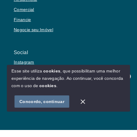
Comercial
Financie
Negocie seu Imóvel
Social
Instagram
Esse site utiliza
cookies
, que possibilitam uma melhor
experiência de navegação.
Ao continuar, você concorda
Olá! Estamos disponíveis para te ajudar.
com o uso de
cookies
.
© Copyright 2026 - Lu von Borries Imóveis - Todos os
direitos reservados
Concordo, continuar
SITE PARA IMOBILIARIA