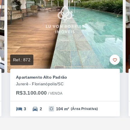
Ref.:
872
Apartamento Alto Padrão
Jurerê - Florianópolis/SC
R$3.100.000
/ 
VENDA
3
2
104 m²
(
Área Privativa
)