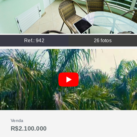
Ref.:
942
26
fotos
Venda
R$2.100.000