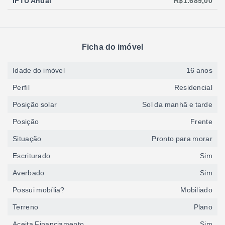
IPTU Anual
R$1.689,00
Ficha do imóvel
Idade do imóvel
16 anos
Perfil
Residencial
Posição solar
Sol da manhã e tarde
Posição
Frente
Situação
Pronto para morar
Escriturado
Sim
Averbado
Sim
Possui mobília?
Mobiliado
Terreno
Plano
Aceita Financiamento
Sim