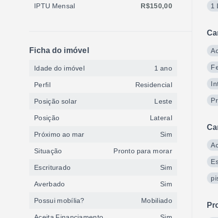
IPTU Mensal
R$150,00
1
Ca
Ficha do imóvel
Ac
Fe
Idade do imóvel
1 ano
In
Perfil
Residencial
Pr
Posição solar
Leste
Posição
Lateral
Ca
Próximo ao mar
Sim
Ac
Situação
Pronto para morar
E
Escriturado
Sim
pi
Averbado
Sim
Possui mobília?
Mobiliado
Pr
Aceita Financiamento
Sim