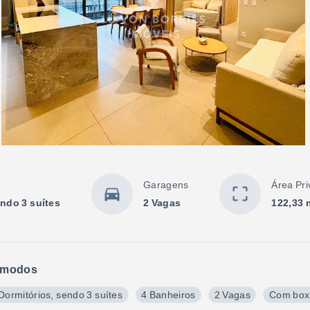
Garagens
Área Pri
endo 3 suítes
2 Vagas
122,33 
modos
Dormitórios, sendo 3 suítes
4 Banheiros
2 Vagas
Com box