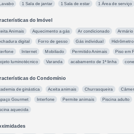
 Lavabo
1 Sala de jantar
1 Sala de estar
1 Área de serviço
racterísticas do Imóvel
eita Animais
Aquecimento a gás
Ar condicionado
Armário
chadura digital
Forro de gesso
Gás individual
Hidrômetro 
terfone
Internet
Mobiliado
Permitido Animais
Piso em 
ojeto luminotécnico
Varanda
acabamento de 1ª linha
cone
racterísticas do Condomínio
ademia de ginástica
Aceita animais
Churrasqueira
Câmer
spaço Gourmet
Interfone
Permite animais
Piscina adulto
scina aquecida
oximidades