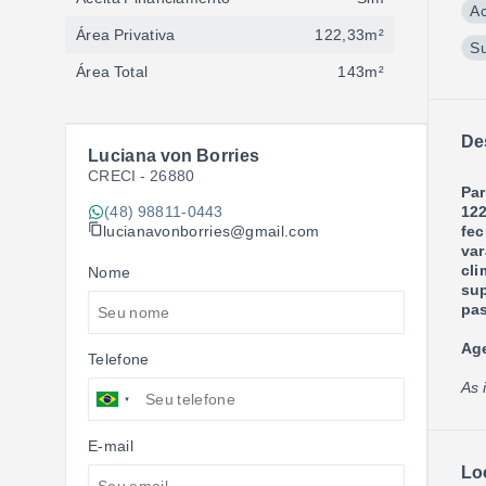
A
Área Privativa
122,33m²
S
Área Total
143m²
De
Luciana von Borries
CRECI -
26880
Par
(48) 98811-0443
122
lucianavonborries@gmail.com
fec
var
cli
Nome
sup
pas
Age
Telefone
As 
E-mail
Lo