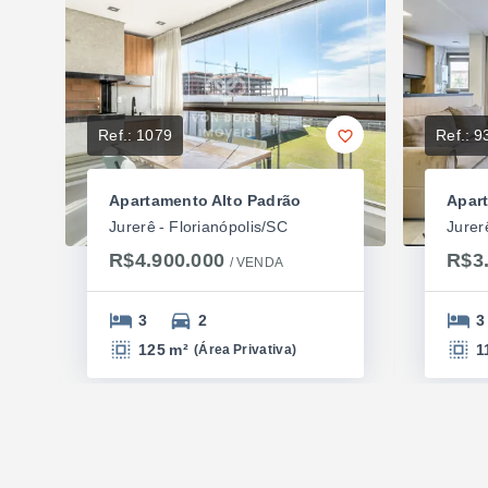
Ref.:
1079
Ref.:
9
Apartamento Alto Padrão
Apar
Jurerê - Florianópolis/SC
Jurer
R$4.900.000
R$3
/ 
VENDA
3
2
3
125 m²
1
(
Área Privativa
)