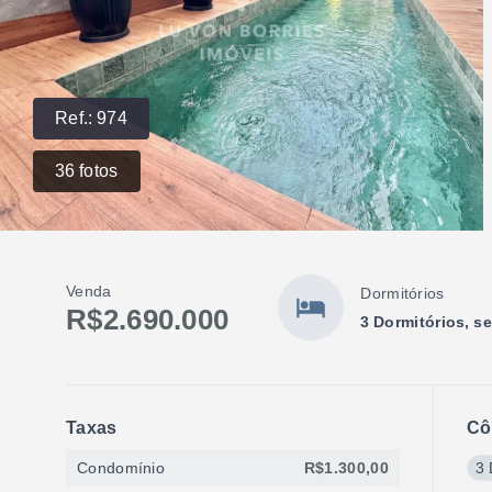
Ref.:
974
36
fotos
Venda
Dormitórios
R$2.690.000
3 Dormitórios, s
Taxas
Cô
Condomínio
R$1.300,00
3 