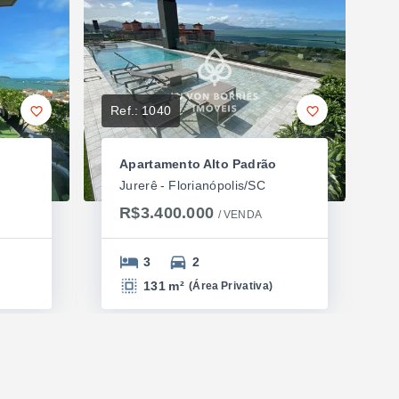
Ref.:
1040
o
Apartamento Alto Padrão
Jurerê - Florianópolis/SC
R$3.400.000
/ 
VENDA
3
2
131 m²
(
Área Privativa
)