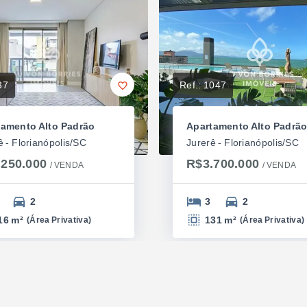
37
Ref.:
1047
tamento Alto Padrão
Apartamento Alto Padrã
ê - Florianópolis/SC
Jurerê - Florianópolis/SC
.250.000
R$3.700.000
/ 
VENDA
/ 
VENDA
2
3
2
16 m²
131 m²
(
Área Privativa
)
(
Área Privativa
)