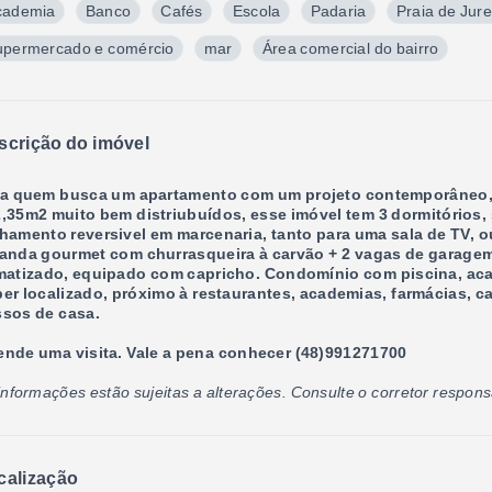
cademia
Banco
Cafés
Escola
Padaria
Praia de Jur
upermercado e comércio
mar
Área comercial do bairro
scrição do imóvel
a quem busca um apartamento com um projeto contemporâneo, 
,35m2 muito bem distriubuídos, esse imóvel tem 3 dormitórios,
hamento reversivel em marcenaria, tanto para uma sala de TV, o
anda gourmet com churrasqueira à carvão + 2 vagas de garagem 
matizado, equipado com capricho. Condomínio com piscina, acad
er localizado, próximo à restaurantes, academias, farmácias, 
sos de casa.
nde uma visita. Vale a pena conhecer (48)991271700
informações estão sujeitas a alterações. Consulte o corretor respons
calização