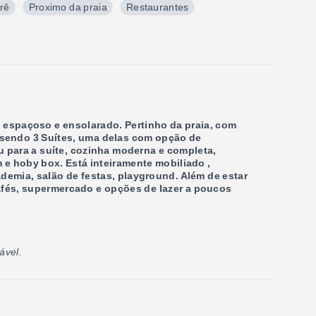
erê
Proximo da praia
Restaurantes
espaçoso e ensolarado. Pertinho da praia, com
 sendo 3 Suítes, uma delas com opção de
u para a suíte, cozinha moderna e completa,
e hoby box. Está inteiramente mobiliado ,
emia, salão de festas, playground. Além de estar
cafés, supermercado e opções de lazer a poucos
ável.