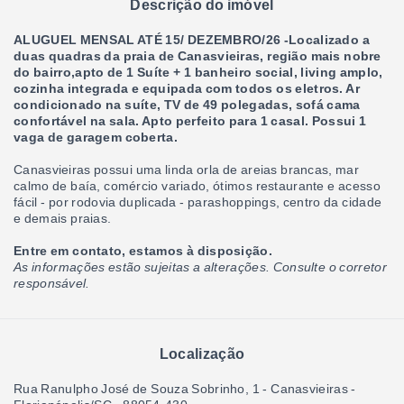
Descrição do imóvel
ALUGUEL MENSAL ATÉ 15/ DEZEMBRO/26 -Localizado a
duas quadras da praia de Canasvieiras, região mais nobre
do bairro,apto de 1 Suíte + 1 banheiro social, living amplo,
cozinha integrada e equipada com todos os eletros. Ar
condicionado na suíte, TV de 49 polegadas, sofá cama
confortável na sala. Apto perfeito para 1 casal. Possui 1
vaga de garagem coberta.
Canasvieiras possui uma linda orla de areias brancas, mar
calmo de baía, comércio variado, ótimos restaurante e acesso
fácil - por rodovia duplicada - parashoppings, centro da cidade
e demais praias.
Entre em contato, estamos à disposição.
As informações estão sujeitas a alterações. Consulte o corretor
responsável.
Localização
Rua Ranulpho José de Souza Sobrinho, 1 - Canasvieiras -