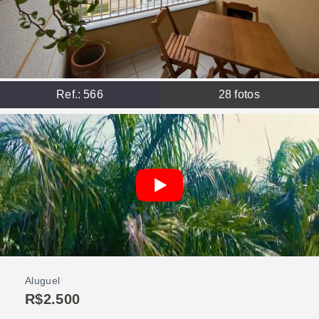
Ref.:
566
28
fotos
Aluguel
R$2.500