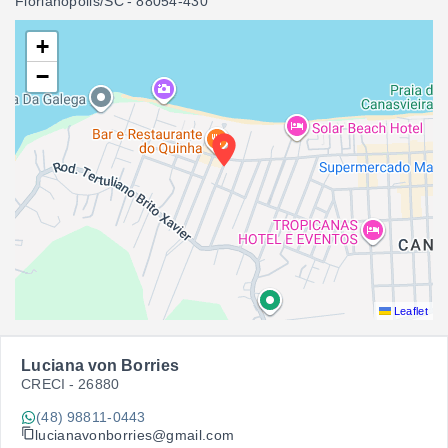
Florianópolis/SC
- 88054-430
+
−
Leaflet
Luciana von Borries
CRECI -
26880
(48) 98811-0443
lucianavonborries@gmail.com