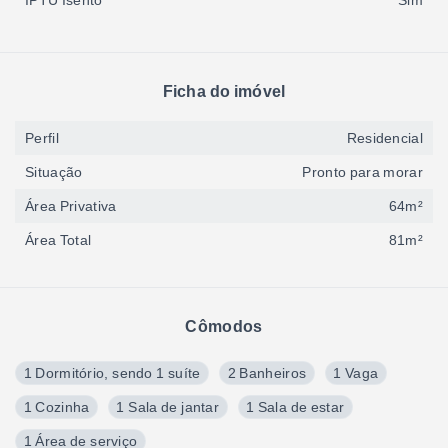
IPTU Isento
Sim
Ficha do imóvel
Perfil
Residencial
Situação
Pronto para morar
Área Privativa
64m²
Área Total
81m²
Cômodos
1 Dormitório, sendo 1 suíte
2 Banheiros
1 Vaga
1 Cozinha
1 Sala de jantar
1 Sala de estar
1 Área de serviço