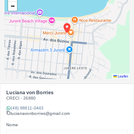
−
Leaflet
Luciana von Borries
CRECI -
26880
(48) 98811-0443
lucianavonborries@gmail.com
Nome