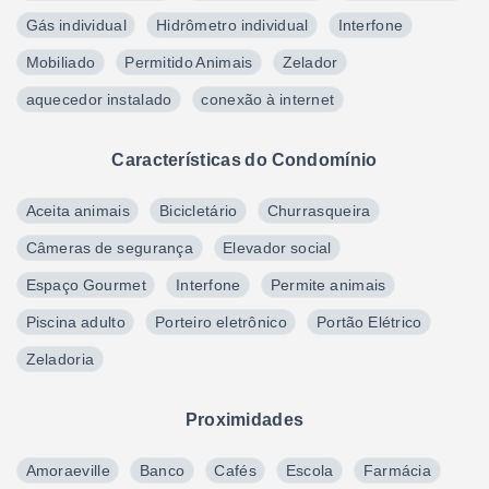
Gás individual
Hidrômetro individual
Interfone
Mobiliado
Permitido Animais
Zelador
aquecedor instalado
conexão à internet
Características do Condomínio
Aceita animais
Bicicletário
Churrasqueira
Câmeras de segurança
Elevador social
Espaço Gourmet
Interfone
Permite animais
Piscina adulto
Porteiro eletrônico
Portão Elétrico
Zeladoria
Proximidades
Amoraeville
Banco
Cafés
Escola
Farmácia