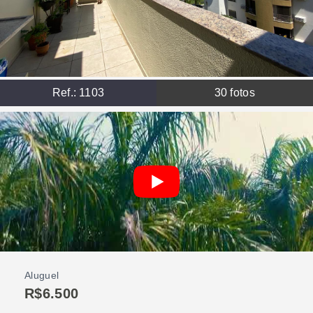
Ref.:
1103
30
fotos
Aluguel
R$6.500