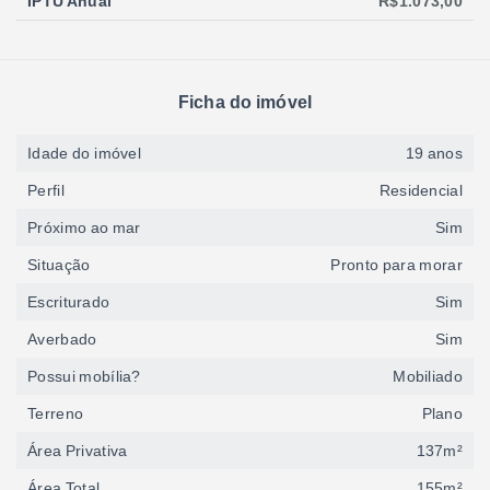
IPTU Anual
R$1.073,00
Ficha do imóvel
Idade do imóvel
19 anos
Perfil
Residencial
Próximo ao mar
Sim
Situação
Pronto para morar
Escriturado
Sim
Averbado
Sim
Possui mobília?
Mobiliado
Terreno
Plano
Área Privativa
137m²
Área Total
155m²