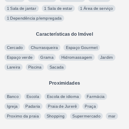
1 Sala de jantar
1 Sala de estar
1 Área de serviço
1 Dependência p/empregada
Características do Imóvel
Cercado
Churrasqueira
Espaço Gourmet
Espaço verde
Grama
Hidromassagem
Jardim
Lareira
Piscina
Sacada
Proximidades
Banco
Escola
Escola de idioma
Farmácia
Igreja
Padaria
Praia de Jurerê
Praça
Proximo da praia
Shopping
Supermercado
mar