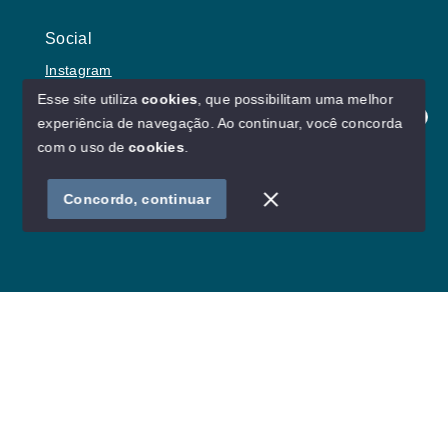
Social
Instagram
Esse site utiliza
cookies
, que possibilitam uma melhor
experiência de navegação.
Ao continuar, você concorda
Olá! Estamos disponíveis para te ajudar.
com o uso de
cookies
.
© Copyright 2026 - Lu von Borries Imóveis - Todos os
direitos reservados
Concordo, continuar
SITE PARA IMOBILIARIA
Início
Histórico
Favoritos