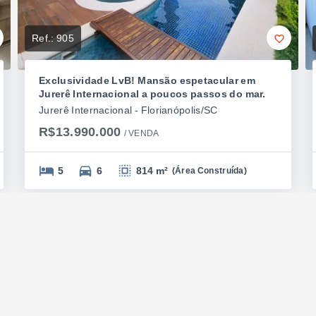
Ref.:
905
Exclusividade LvB! Mansão espetacular em
Jurerê Internacional a poucos passos do mar.
Jurerê Internacional - Florianópolis/SC
R$13.990.000
/ 
VENDA
5
6
814 m²
(
Área Construída
)