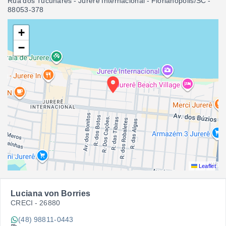
Rua dos Tucunarés - Jurerê Internacional - Florianópolis/SC
-
88053-378
+
−
Leaflet
Luciana von Borries
CRECI -
26880
(48) 98811-0443