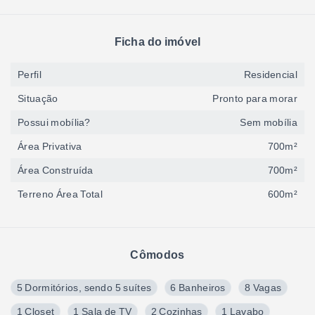
Ficha do imóvel
Perfil
Residencial
Situação
Pronto para morar
Possui mobília?
Sem mobília
Área Privativa
700m²
Área Construída
700m²
Terreno Área Total
600m²
Cômodos
5 Dormitórios, sendo 5 suítes
6 Banheiros
8 Vagas
1 Closet
1 Sala de TV
2 Cozinhas
1 Lavabo