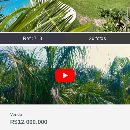
Ref.:
718
26
fotos
Venda
R$12.000.000