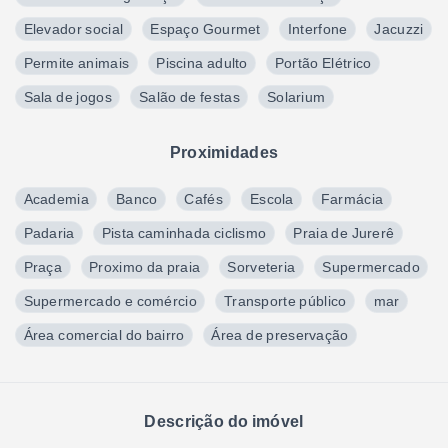
Elevador social
Espaço Gourmet
Interfone
Jacuzzi
Permite animais
Piscina adulto
Portão Elétrico
Sala de jogos
Salão de festas
Solarium
Proximidades
Academia
Banco
Cafés
Escola
Farmácia
Padaria
Pista caminhada ciclismo
Praia de Jurerê
Praça
Proximo da praia
Sorveteria
Supermercado
Supermercado e comércio
Transporte público
mar
Área comercial do bairro
Área de preservação
Descrição do imóvel