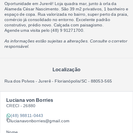
Oportunidade em Jurerê! Loja quadra mar, junto à orla da
Alameda César Nascimento. São 39 m2 privativos, 1 banheiro e
espaço de copa. Rua valorizada no bairro, super perto da praia,
comércio já consolidado no entorno. Excelente padrão
construtivo, prédio novo. Calçada com paisagismo.
Agende uma visita pelo (48) 9 91271700.
As informações estão sujeitas a alterações. Consulte o corretor
responsável.
Localização
Rua dos Polvos - Jurerê - Florianópolis/SC
- 88053-565
Luciana von Borries
CRECI -
26880
(48) 98811-0443
lucianavonborries@gmail.com
Nome