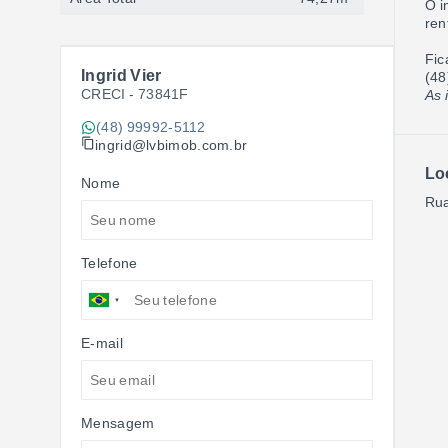
O i
ren
Fic
Ingrid Vier
(48
CRECI -
73841F
As 
(48) 99992-5112
ingrid@lvbimob.com.br
Lo
Nome
Rua
Telefone
E-mail
Mensagem