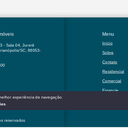
Imóveis
Menu
Início
3 - Sala 04, Jurerê
orianópolis/SC, 88053-
Sobre
Contato
700
Residencial
Comercial
Financie
 melhor experiência de navegação.
Negocie seu 
ies
.
tos reservados