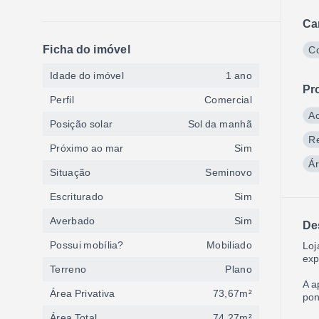
Ca
Ficha do imóvel
C
Idade do imóvel
1 ano
Pr
Perfil
Comercial
A
Posição solar
Sol da manhã
R
Próximo ao mar
Sim
Ár
Situação
Seminovo
Escriturado
Sim
Averbado
Sim
De
Possui mobília?
Mobiliado
Loj
exp
Terreno
Plano
A a
Área Privativa
73,67m²
pon
Área Total
74,27m²