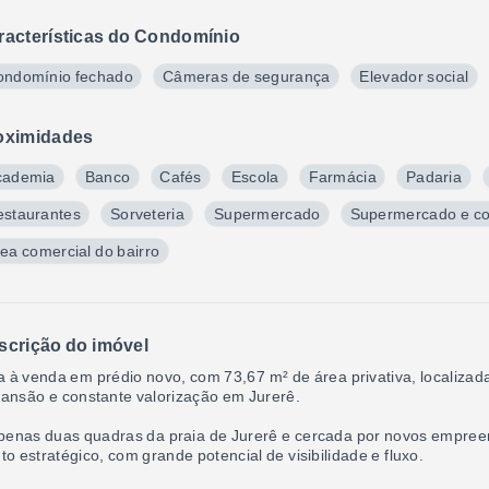
racterísticas do Condomínio
ondomínio fechado
Câmeras de segurança
Elevador social
oximidades
cademia
Banco
Cafés
Escola
Farmácia
Padaria
estaurantes
Sorveteria
Supermercado
Supermercado e c
ea comercial do bairro
scrição do imóvel
a à venda em prédio novo, com 73,67 m² de área privativa, localiz
ansão e constante valorização em Jurerê.
penas duas quadras da praia de Jurerê e cercada por novos empreen
to estratégico, com grande potencial de visibilidade e fluxo.