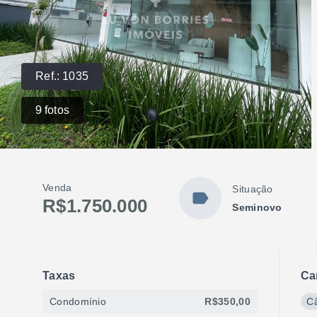
Ref.:
1035
9
fotos
Venda
Situação
R$1.750.000
Seminovo
Taxas
Ca
Condomínio
R$350,00
C